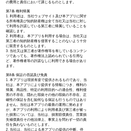
の費用と責任において講じるものとします。
第7条 権利帰属
1. 利用者は、当社ウェブサイト及び本アプリに関す
る所有権及び知的財産権は全て当社又は当社に対し
て利用を許諾している第三者に帰属していることを
確認します。
2. 利用者は、本アプリを利用する場合は、当社又は
第三者の知的財産権を侵害することのないよう十分
に留意するものとします。
3. 当社又は第三者が著作権等を有しているコンテン
ツであっても、著作権法上認められている引用な
ど、著作権者等の許諾なしに利用できる場合があり
ます。
第8条 保証の否認及び免責
1. 本アプリは現状有姿で提供されるものであり、当
社は、本アプリにより提供する情報につき、権利の
帰属、商品性、特定の利用目的への適合性、権利侵
害の不存在、隠れた瑕疵その他の瑕疵の不存在、正
確性の保証を含む如何なる保証も行うものではあり
ません。当社は本アプリの最善の運用に努めます
が、本アプリの利用により利用者及び第三者が被っ
た損害については、当社は、損害賠償責任、営業損
失補償責任その他法律上、事実上を問わず一切の責
任を負わないものとします。
2. 当社は、当社による本アプリの提供の中断、停