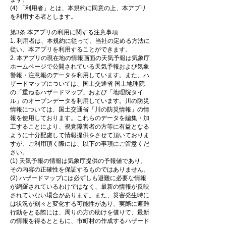
(4) 「利用者」とは、本規約に同意の上、本アプリ
を利用する者とします。
第3条 本アプリの利用に関する注意事項
1. 利用者は、本規約に従って、当社の定める方法に
従い、本アプリを利用することができます。
2. 本アプリの現在地の情報画面の天気予報は気象庁
ホームページで公開されている天気予報および気象
警報・注意報のデータを利用しています。また、ハ
ザードマップについては、国土交通省 国土地理院
の「重ねるハザードマップ」および「地理院タイ
ル」のオープンデータを利用しています。川の防災
情報については、国土交通省「川の防災情報」の情
報を使用しております。これらのデータを編集・加
工することにより、視覚障害者の方等に有益となる
ように十分配慮して情報提供をさせて頂いておりま
すが、ご利用頂く際には、以下の事項にご留意くだ
さい。
(1) 天気予報の情報は気象庁提供の予報値であり、
その内容の正確性を保証するものではありません。
(2) ハザードマップには必ずしも避難に必要な情報
が網羅されているわけではなく、最新の情報が反映
されていない場合があります。また、災害発生時に
は状況が刻々と変化する可能性があり、実際に避難
行動をとる際には、周りの方の助けを借りて、最新
の情報を得るとともに、市町村の作成するハザード