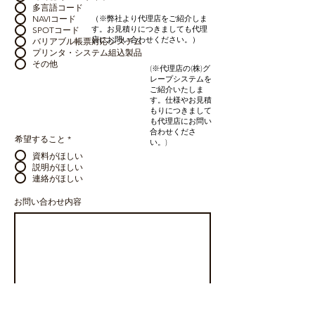
多言語コード
NAVIコード
（※弊社より代理店をご紹介しま
す。お見積りにつきましても代理
SPOTコード
店にお問い合わせください。）
バリアブル帳票対応システム
プリンタ・システム組込製品
その他
(※代理店の(株)グ
レープシステムを
ご紹介いたしま
す。仕様やお見積
もりにつきまして
も代理店にお問い
合わせくださ
希望すること
*
い。)
資料がほしい
説明がほしい
連絡がほしい
お問い合わせ内容