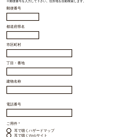
※郵便番号を入力して下さい。住所地を自動検索します。
郵便番号
都道府県名
市区町村
丁目・番地
建物名称
電話番号
ご用件
*
耳で聴くハザードマップ
耳で聴くWebサイト