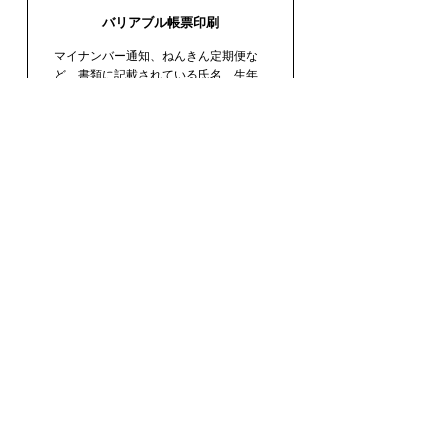
バリアブル帳票印刷
マイナンバー通知、ねんきん定期便な
ど、書類に記載されている氏名、生年
月日、個人番号、年金関連では納付
額、受給額、源泉徴収額など個人ごと
によってデータが異なります。そうい
った個人ごとに異なるデータの音声コ
ードを生成することができます。ま
た、生成した音声コードは通常の帳票
印刷と同じく一括で印刷することがで
きます。
もっと詳しく