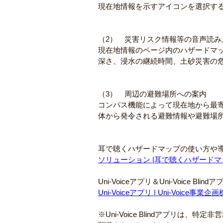
現在地情報を示すアイコンを選択す
（2）　災害リスク情報等の音声読み
現在地情報のページ内のハザードマ
深さ、浸水の継続時間、土砂災害の
（3）　周辺の避難場所への案内
コンパス機能によって現在地から最
体から発令される避難情報や避難場
耳で聴くハザードマップの使い方や
ソリューション |耳で聴くハザードマップ 
Uni-Voiceアプリ＆Uni-Voice Bl
Uni-Voiceアプリ | Uni-Voice事業
※Uni-Voice Blindアプリは、