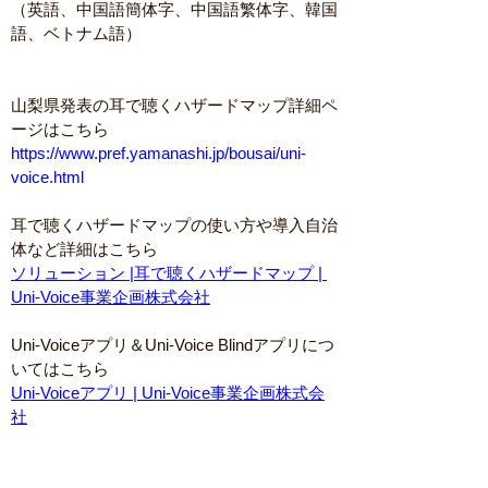
（英語、中国語簡体字、中国語繁体字、韓国
語、ベトナム語）
山梨県発表の耳で聴くハザードマップ詳細ペ
ージはこちら
https://www.pref.yamanashi.jp/bousai/uni-
voice.html
耳で聴くハザードマップの使い方や導入自治
体など詳細はこちら
ソリューション |耳で聴くハザードマップ | 
Uni-Voice事業企画株式会社
Uni-Voiceアプリ＆Uni-Voice Blindアプリにつ
いてはこちら
Uni-Voiceアプリ | Uni-Voice事業企画株式会
社
※Uni-Voice Blindアプリは、特定非営利活動